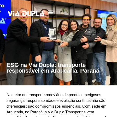
Trabalhe Conosco
ESG na Via Dupla: transporte
responsável em Araucária, Paraná
No setor de transporte rodoviário de produtos perigosos,
segurança, responsabilidade e evolução contínua não são
diferenciais: são compromissos essenciais. Com sede em
Araucária, no Paraná, a Via Dupla Transportes vem